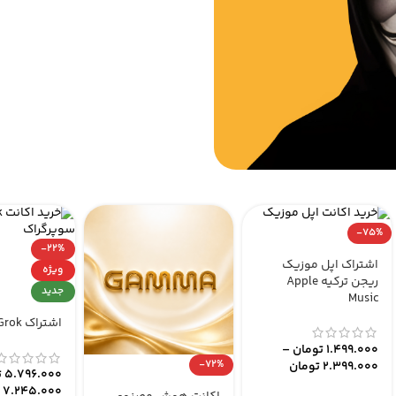
-75%
-22%
اشتراک اپل موزیک
ویژه
ریجن ترکیه Apple
جدید
Music
اشتراک Grok سوپرگراک
1.499.000
تومان
–
-72%
2.399.000
تومان
5.796.000
ت
7.245.000