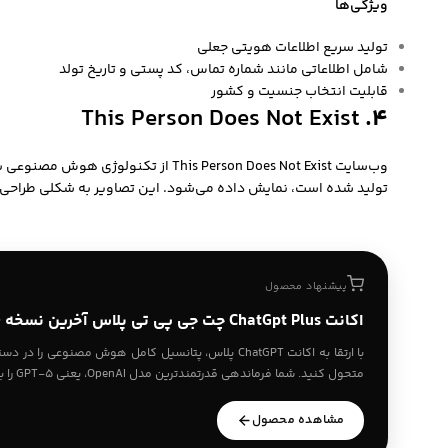
ویژگی‌ها
تولید سریع اطلاعات هویتی جعلی
شامل اطلاعاتی مانند شماره تماس، کد پستی و تاریخ تولد
قابلیت انتخاب جنسیت و کشور
This Person Does Not Exist
۴.
وب‌سایت
This Person Does Not Exist
از تکنولوژی هوش مصنوعی برای 
تولید شده است، نمایش داده می‌شود. این تصاویر به شکلی طراحی شده
پیشنهاد محصول
اکانت ChatGpt Plus چت جی پی تی پلاس آخرین نسخه ۵.۶
با ارتقا به اکانت ChatGPT پلاس، پتانسیل کامل هوش مصنوعی
متحول کنید. شما فرماندهی قدرتمندترین مدل OpenAI، یعنی GPT-5 را به دست می‌آ…
مشاهده محصول