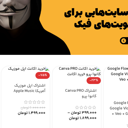
-75%
-23%
اشتراک اپل موزیک
اشتراک Canva PRO
آمریکا Apple Music
کانوا پرو
 Google Flow
6.000.000
تومان
ل فلو Google Vids
399.000
تومان
–
1.499.000
تومان
+ Veo + 
1.899.000
تومان