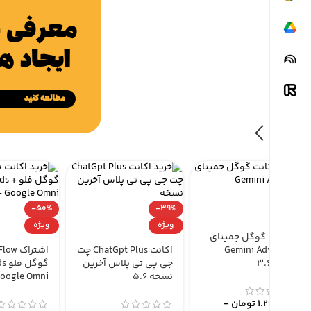
چگونه گارانتی و ضمانت می کنیم ؟
در
صورت مشاوره پیش از خرید سفارش شما
شامل گارانتی می گردد .
-95%
-50%
-39%
ویژه
ویژه
ویژه
اشتراک گوگل جمینای
Gemini Advanced
اکانت ChatGpt Plus چت
اشتراک
نسخه 3.6
جی پی تی پلاس آخرین
گوگ
نسخه ۵.۶
Google Omni
1.299.000
تومان
–