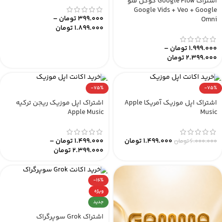
اشتراک Google Flow گوگل فلو
Google Vids + Veo + Google
399.000
تومان
–
Omni
1.899.000
تومان
1.999.000
تومان
–
2.399.000
تومان
-75%
-75%
اشتراک اپل موزیک آمریکا Apple
اشتراک اپل موزیک ریجن ترکیه
Apple Music
Music
1.499.000
تومان
1.499.000
تومان
–
6.000.000
تومان
2.399.000
تومان
-16%
ویژه
جدید
اشتراک Grok سوپرگراک