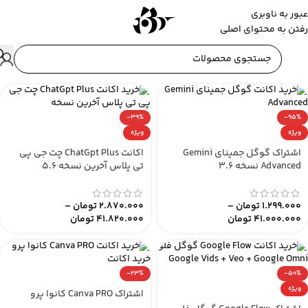
عبور به ناوبری
رفتن به محتوای اصلی
-39%
-95%
ویژه
ویژه
اشتراک گوگل جمینای Gemini
اکانت ChatGpt Plus چت جی پی
Advanced نسخه 3.6
تی پلاس آخرین نسخه ۵.۶
1.299.000
تومان
–
2.870.000
تومان
–
41.000.000
تومان
41.820.000
تومان
-23%
-50%
ویژه
اشتراک Canva PRO کانوا پرو