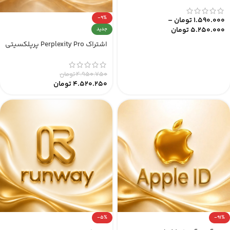
-9%
1.590.000
تومان
–
5.250.000
تومان
جدید
اشتراک Perplexity Pro پرپلکسیتی
4.950.750
تومان
4.520.250
تومان
-5%
-91%