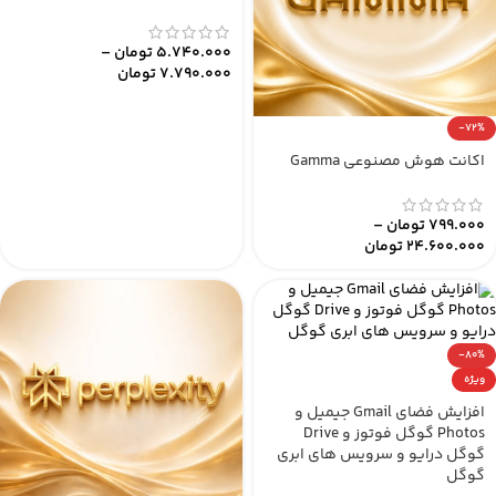
5.740.000
تومان
–
7.790.000
تومان
-72%
اکانت هوش مصنوعی Gamma
799.000
تومان
–
24.600.000
تومان
-80%
ویژه
افزایش فضای Gmail جیمیل و
Photos گوگل فوتوز و Drive
گوگل درایو و سرویس های ابری
گوگل