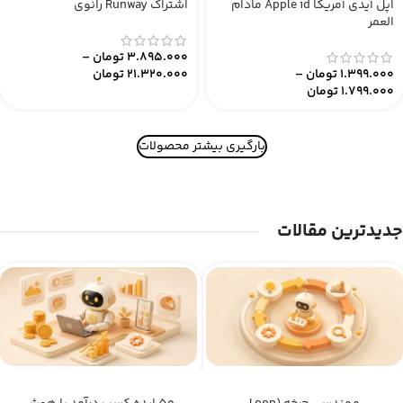
اپل آیدی آمریکا Apple id مادام
اشتراک Runway رانوی
العمر
3.895.000
تومان
–
1.399.000
تومان
–
21.320.000
تومان
1.799.000
تومان
بارگیری بیشتر محصولات
جدیدترین مقالات