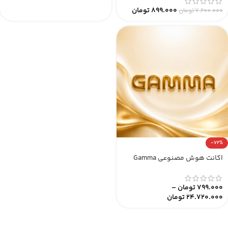
899.000
تومان
7.200.000
تومان
-72%
اکانت هوش مصنوعی Gamma
799.000
تومان
–
24.720.000
تومان