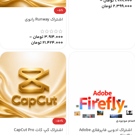
1.999.000
تومان
–
2.399.000
تومان
-5%
اشتراک Runway رانوی
3.914.000
تومان
–
21.424.000
تومان
اتمام موجودی
-50%
اشتراک ادوبی فایرفلای Adobe
اشتراک کپ کات CapCut Pro