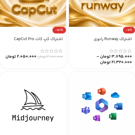
-50%
-5%
اشتراک Runway رانوی
اشتراک کپ کات CapCut Pro
3.895.000
تومان
–
2.050.000
تومان
4.100.000
تومان
21.320.000
تومان