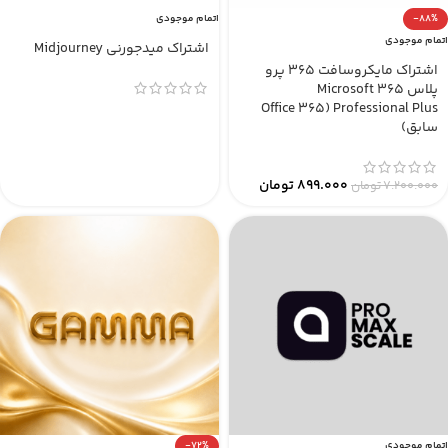
-88%
اتمام موجودی
اتمام موجودی
اشتراک میدجورنی Midjourney
اشتراک مایکروسافت 365 پرو
پلاس Microsoft 365
Professional Plus (Office 365
سابق)
899.000
تومان
7.200.000
تومان
اتمام موجودی
-72%