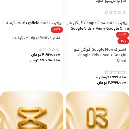
ادوب کریتیو کلود
-14%
-50%
اشتراک Higgsfield هیگزفیلد
ویژه
اشتراک Google Flow گوگل فلو
4.920.000
تومان
–
Google Vids + Veo + Google
89.790.000
تومان
Omni
1.999.000
تومان
–
2.399.000
تومان