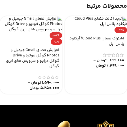
محصولات مرتبط
-79%
-80%
اشتراک فضای iCloud Plus آیکلود
ویژه
پلاس اپل
افزایش فضای Gmail جیمیل و
Photos گوگل فوتوز و Drive
1.499.000
تومان
–
گوگل درایو و سرویس های ابری
2.499.000
تومان
گوگل
1.590.000
تومان
–
5.250.000
تومان