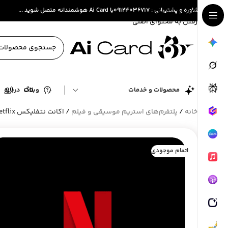
عبور به ناوبری
مشاوره و پشتیبانی : ۰۹۱۲۴۰۳۶۷۱۷
با Ai Card هوشمندانه متصل شوید ...
رفتن به محتوای اصلی
محصولات و خدمات
وبلاگ
درباره
ت
خانه
/
پلتفرم‌های استریم موسیقی و فیلم
/
اکانت نتفلیکس Netflix ریجن آمریکا
اتمام موجودی