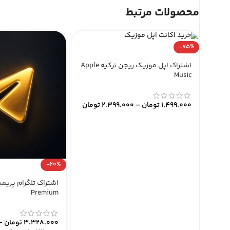
محصولات مرتبط
-75%
اشتراک اپل موزیک ریجن ترکیه Apple
Music
1.499.000
تومان
–
2.399.000
تومان
-20%
Premium
3.328.000
تومان
–