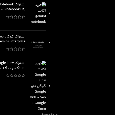
اشتراک ebook
(NotebookLM سابق) نسخه Pro
1.590.000
تومان
اشتراک گوگل جمین
emini Enterprise
eo + Google Omni
1.999.000
تومان
–
Amin Parsi