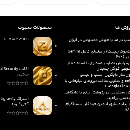
وزش ها
محصولات محبوب
اکانت GLM 5.2
 کسب درآمد با هوش مصنوعی در ایران
4.576.000
تومان
جمینای نوت‌بوک چیست؟ راهنمای کامل Gemini
322.400.000
توم
ویرایش تصاویر معماری با استفاده از
عی گوگل جمینای
سکیور
مع و تحلیلی ساخت تیزرهای تبلیغاتی با
G)
ش مصنوعی در پژوهش‌های دانشگاهی
هندسی پرامپت
یاده‌سازی ادمین خودکار اینستاگرام
آنتی‌گرویتی
2.200.000
تومان