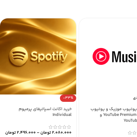
دی
-33%
یوتیوب موزیک و یوتیوب
خرید اکانت اسپاتیفای پرمیوم
پرمیوم YouTube Premium و
Individual
YouTub
2.080.000
تومان
–
2.496.000
تومان