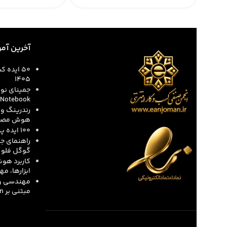
آخرین آم
۵۰ ایده
۱۴۰۵
Notebook در ۲۰۲۶
رندرینگ و 
هوش مصنو
۱۰۰ ایده پول‌ساز جایگزین اسنپ و تپسی
راهنمای جا
گوگل فلو (oogle Flow
کاربرد هو
ابزارها، م
مهندسی و پ
مبتنی بر n8n