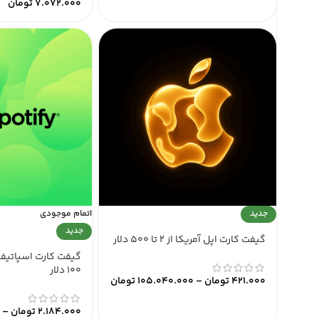
7.072.000
تومان
جدید
اتمام موجودی
جدید
گیفت کارت اپل آمریکا از ۲ تا ۵۰۰ دلار
۱۰۰ دلار
421.000
تومان
–
105.040.000
تومان
2.184.000
تومان
–
0