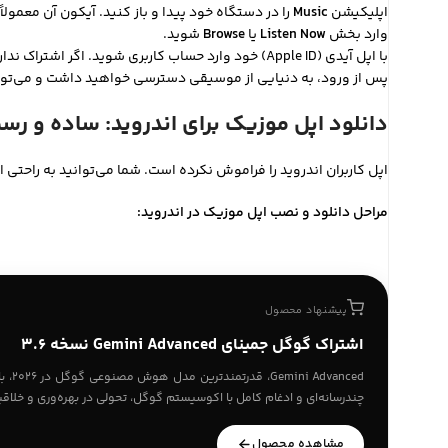
اپلیکیشن
Music
را در دستگاه خود پیدا و باز کنید. آیکون آن معمول
وارد بخش
Listen Now
یا
Browse
شوید.
با اپل آیدی (Apple ID) خود وارد حساب کاربری شوید. اگر اشتراک ندارید، در همین مرحله می‌توانید یکی از پلن‌های اشتراکی را انتخاب کرده و دوره آزمایشی رایگان (در صورت وجود) را فعال کنید.
پس از ورود، به دنیایی از موسیقی دسترسی خواهید داشت و می‌توانی
دانلود اپل موزیک برای اندروید: ساده و رس
اپل کاربران اندروید را فراموش نکرده است. شما می‌توانید به راحتی
مراحل دانلود و نصب اپل موزیک در اندروید:
پیشنهاد محصول
اشتراک گوگل جمینای Gemini Advanced نسخه 3.6
anced
چندرسانه‌ای و ادغام کامل با اکوسیستم گوگل، تحولی در بهره‌وری و خلاقی
مشاهده محصول