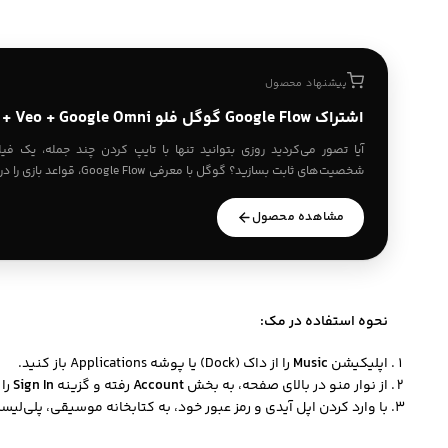
پیشنهاد محصول
اشتراک Google Flow گوگل فلو Google Vids + Veo + Google Omni
آیا تصور می‌کردید روزی بتوانید تنها با تایپ کردن چند جمله، یک ف
شخصیت‌های ثابت بسازید؟ گوگل با معرفی Google Flow، قواعد بازی را در دنیای هوش…
مشاهده محصول
نحوه استفاده در مک:
اپلیکیشن
Music
را از داک (Dock) یا پوشه Applications باز کنید.
از نوار منو در بالای صفحه، به بخش
Account
رفته و گزینه
Sign In
را 
با وارد کردن اپل آیدی و رمز عبور خود، به کتابخانه موسیقی، پلی‌لی