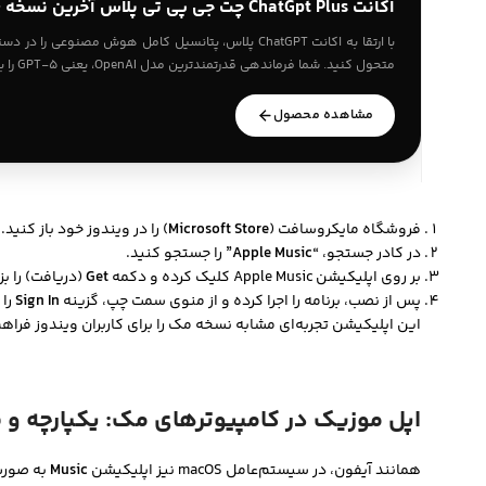
اکانت ChatGpt Plus چت جی پی تی پلاس آخرین نسخه ۵.۶
با ارتقا به اکانت ChatGPT پلاس، پتانسیل کامل هوش مصنوعی
متحول کنید. شما فرماندهی قدرتمندترین مدل OpenAI، یعنی GPT-5 را به دست می‌آ…
مشاهده محصول
فروشگاه مایکروسافت (
Microsoft Store
) را در ویندوز خود باز کنید.
در کادر جستجو،
“Apple Music”
را جستجو کنید.
بر روی اپلیکیشن Apple Music کلیک کرده و دکمه
Get
(دریافت) را بز
پس از نصب، برنامه را اجرا کرده و از منوی سمت چپ، گزینه
Sign In
را 
این اپلیکیشن تجربه‌ای مشابه نسخه مک را برای کاربران ویندوز فراه
اپل موزیک در کامپیوترهای مک: یکپارچه و 
همانند آیفون، در سیستم‌عامل macOS نیز اپلیکیشن
Music
به صورت 