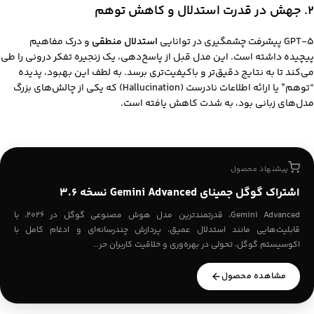
۲. جهش در قدرت استدلال و کاهش توهم
GPT-5 پیشرفت چشمگیری در توانایی
استدلال منطقی
و درک مفاهیم
پیچیده داشته است. این مدل قبل از پاسخ‌دهی، یک زنجیره تفکر درونی را طی
می‌کند تا به نتایج دقیق‌تر و باکیفیت‌تری برسد. به لطف این بهبود، پدیده
“توهم” یا ارائه اطلاعات نادرست (Hallucination) که یکی از چالش‌های بزرگ
مدل‌های زبانی بود، به شدت کاهش یافته است.
پیشنهاد محصول
اشتراک گوگل جمینای Gemini Advanced نسخه 3.6
Gemini Advanced، قدرتمندترین مدل هوش مصنوعی گوگل در ۲۰۲۶، با
قابلیت‌هایی مانند استدلال عمیق، پردازش چندرسانه‌ای و ادغام کامل با
اکوسیستم گوگل، تحولی در بهره‌وری و خلاقیت کاربران حر…
مشاهده محصول