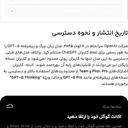
۱۰۰ خطای رایج ChatGPT و راه‌حل کامل
تاریخ انتشار و نحوه دسترسی
شرکت OpenAI سرانجام در
۷ اوت ۲۰۲۵
، مدل زبان بزرگ و پیشرفته GPT-5 را
به طور رسمی برای تمام کاربران ChatGPT منتشر کرد. برخلاف مدل‌های قبلی،
دسترسی به این مدل تنها به کاربران پولی محدود نمی‌شود و کاربران نسخه
رایگان نیز می‌توانند از قابلیت‌های پایه آن بهره‌مند شوند. البته، کاربران
اشتراک‌های
Plus، Pro و Team
از محدودیت‌های استفاده بالاتر و دسترسی به
نسخه‌های پیشرفته‌تر مانند
GPT-5 Pro
و حالت ویژه
“GPT-5 Thinking”
برخوردار هستند.
پیشنهاد ویژه
اکانت گوگل خود را ارتقا دهید
همین حالا فضای گوگل خود را ارتقا دهید و با خیال راحت از Gmail، Drive و