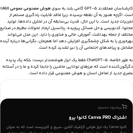
کارشناسان معتقدند GPT-5 گامی بلند به سوی
هوش مصنوعی عمومی (AGI)
است، اگرچه هنوز به آن نقطه نرسیده، زیرا فاقد قابلیت یادگیری مستمر از
تجربیات جدید است. با این حال، قدرت بی‌سابقه آن در تحلیل داده‌ها، تولید
محتوا، کدنویسی و حل مسائل پیچیده، پتانسیل ایجاد تحولات عظیم در صنایع
مختلف از جمله بهداشت، آموزش، مالی و فناوری را دارد. این مدل می‌تواند
بهره‌وری را به شکل چشمگیری افزایش دهد اما همزمان، نگرانی‌ها درباره آینده
مشاغل و پیامدهای اجتماعی آن را نیز تشدید کرده است.
به طور خلاصه، ChatGPT-5 فقط یک ابزار هوشمندتر نیست؛ بلکه یک پدیده
دگرگون‌کننده است که مرزهای توانایی ماشین را جابجا کرده و ما را در آستانه
عصری جدید از تعامل انسان و هوش مصنوعی قرار داده است.
پیشنهاد محصول
اشتراک Canva PRO کانوا پرو
کانوا Canva یک ابزار طراحی گرافیک آنلاین، سریع و کاربرپسند است که به عنوان