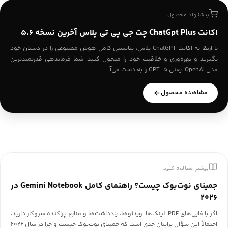
پیشنهاد محصول
اکانت ChatGpt Plus چت جی پی تی پلاس آخرین نسخه ۵.۶
با ارتقا به اکانت ChatGPT پلاس، پتانسیل کامل هوش مصنوعی را در دستان خود
بگیرید و بهره‌وری و خلاقیت خود را متحول کنید. شما فرماندهی قدرتمندترین
مدل OpenAI، یعنی GPT-5 را به دست می‌آ…
مشاهده محصول
بیشتر مطالعه کنید
جمینای نوت‌بوک چیست؟ راهنمای کامل Gemini Notebook در
۲۰۲۶
اگر با فایل‌های PDF، لینک‌ها، ویدئوها، یادداشت‌ها و منابع پراکنده سروکار دارید،
احتمالاً این سؤال برایتان جدی است که جمینای نوت‌بوک چیست و چرا در سال ۲۰۲۶