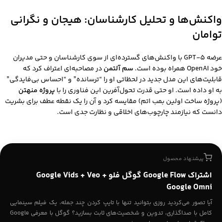
واکنش‌ها و تحلیل کارشناسان: هیجان و نگرانی
توامان
عرضه GPT-5 با واکنش‌های گسترده‌ای از سوی کارشناسان و حتی مدیران
خود OpenAI همراه بوده است.
سم آلتمن
در مصاحبه‌ای اعتراف کرد که
قابلیت‌های این مدل جدید در لحظاتی او را “ترسانده” و “احساس بی‌فایدگی”
به او داده است. او حتی قدرت تحول‌آفرین این فناوری را با
پروژه منهتن
(پروژه ساخت اولین بمب اتم) مقایسه کرد و آن را یک نقطه عطف برای بشریت
دانست که نیازمند چارچوب‌های اخلاقی و نظارت جدی است.
پیشنهاد محصول
اشتراک Google Flow گوگل فلو Google Vids + Veo +
Google Omni
آیا تصور می‌کردید روزی بتوانید تنها با تایپ کردن چند جمله، یک فیلم سینمایی
کامل با صداگذاری، تدوین و شخصیت‌های ثابت بسازید؟ گوگل با معرفی Google