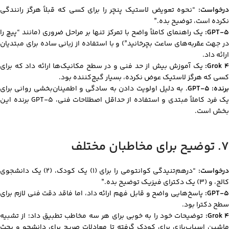
درخواست:
“نحوه تعویض لاستیک پنچر را برای کسی که قبلاً هرگز رانندگی
نکرده است، توضیح بده.”
GPT-5:
یک راهنمای کاملاً واضح با تمرکز تنها بر مراحل ضروری (مانند “پیچ را
در جهت عقربه‌های ساعت بچرخانید”) و با استفاده از زبانی ساده برای مبتدیان
ارائه داد.
Grok 4
یک آموزش بیش از حد فنی و در سطح مکانیک‌ها ارائه داد که برای
کسی که هرگز لاستیک عوض نکرده، بسیار گیج‌کننده بود.
رنده: GPT-5.
به دلیل اولویت دادن به سادگی و اطمینان‌بخشی روانی برای
یک فرد کاملاً مبتدی و استفاده از حداقل اصطلاحات فنی، GPT-5 برنده این
بخش است.
۷. توضیح برای مخاطبان مختلف
رخواست:
“درهم‌تنیدگی کوانتومی را برای (۱) یک کودک، (۲) یک دانشجوی
کالج، و (۳) یک دکترای فیزیک توضیح بده.”
GPT-5:
پاسخ‌هایی واضح و قابل فهم ارائه داد، اما فاقد دقت فنی لازم برای
سطح دکترا بود.
Grok 4
توضیحات خود را به خوبی برای هر سه مخاطب تطبیق داد؛ از تشبیه
ماشین اسباب‌بازی برای کودک گرفته تا معادلات صریح برای دانشجو و بحث