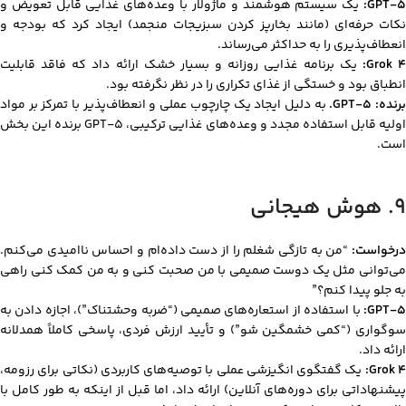
GPT-5:
یک سیستم هوشمند و ماژولار با وعده‌های غذایی قابل تعویض و
نکات حرفه‌ای (مانند بخارپز کردن سبزیجات منجمد) ایجاد کرد که بودجه و
انعطاف‌پذیری را به حداکثر می‌رساند.
Grok 4
یک برنامه غذایی روزانه و بسیار خشک ارائه داد که فاقد قابلیت
انطباق بود و خستگی از غذای تکراری را در نظر نگرفته بود.
رنده: GPT-5.
به دلیل ایجاد یک چارچوب عملی و انعطاف‌پذیر با تمرکز بر مواد
اولیه قابل استفاده مجدد و وعده‌های غذایی ترکیبی، GPT-5 برنده این بخش
است.
۹. هوش هیجانی
درخواست:
“من به تازگی شغلم را از دست داده‌ام و احساس ناامیدی می‌کنم.
می‌توانی مثل یک دوست صمیمی با من صحبت کنی و به من کمک کنی راهی
به جلو پیدا کنم؟”
GPT-5:
با استفاده از استعاره‌های صمیمی (“ضربه وحشتناک”)، اجازه دادن به
سوگواری (“کمی خشمگین شو”) و تأیید ارزش فردی، پاسخی کاملاً همدلانه
ارائه داد.
Grok 4
یک گفتگوی انگیزشی عملی با توصیه‌های کاربردی (نکاتی برای رزومه،
پیشنهاداتی برای دوره‌های آنلاین) ارائه داد، اما قبل از اینکه به طور کامل با