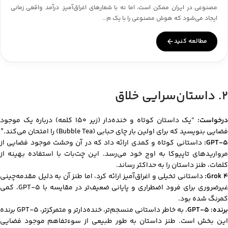
مصنوعی در ایران ممکن است، اما نه با شعارهای اغراق‌آمیز. درآمد واقعی زمانی
ایجاد می‌شود که هوش مصنوعی را با یک م…
مطالعه کنید
۲. داستان‌سرایی خلاق
رخواست:
“یک داستان کوتاه و خنده‌دار (زیر ۱۵۰ کلمه) درباره یک موجود
فضایی بنویسید که برای اولین بار چای حبابی (Bubble Tea) را امتحان می‌کند.”
GPT-5:
داستانی کوتاه و کمدی ارائه داد که در آن وحشت موجود فضایی از
مرواریدهای تاپیوکا به اوج خود می‌رسد. این چت‌بات با استفاده بهینه از
کلمات، طنز داستان را به حداکثر رساند.
Grok 4
داستانی تخیلی و اغراق‌آمیز ارائه کرد، اما طنز آن به دلیل مقدمه‌چینی
غیرضروری برای فرود اضطراری و پایانی ضعیف‌تر در مقایسه با GPT-5، کمی
کمرنگ شده بود.
برنده: GPT-5.
به خاطر داستانی منسجم‌تر، خنده‌دارتر و متمرکزتر، GPT-5 برنده
این بخش است. طنز داستان به طور طبیعی از سوءتفاهم موجود فضایی