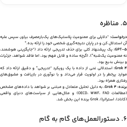
۵. مناظره
درخواست:
“دلایلی برای ممنوعیت پلاستیک‌های یک‌بارمصرف بیاور، سپس علیه
آن استدلال کن و در پایان نتیجه‌گیری شخصی خود را ارائه بده.”
GPT-5:
یک پیشنهاد کلی برای حذف تدریجی ارائه داد (“جایگزینی هوشمند،
نه ممنوعیت یک‌شبه”). اگرچه ساده و قابل فهم بود، اما فاقد شواهد، جزئیات
و بینش بدیع بود.
Grok 4
استدلالی غنی از داده با یک رویکرد “تدریجی” و دقیق ارائه داد که
موارد پرخطر را در اولویت قرار می‌داد و با نوآوری در بازیافت و مشوق‌های
رفتاری همراه بود.
رنده: Grok 4.
به دلیل تحلیل متعادل و مبتنی بر شواهد با داده‌های مشخص
(مطالعات OECD، WWF، FAO) و مثال‌هایی از سیاست‌های دنیای واقعی
(کانادا، استرالیا)، Grok برنده این بخش شد.
۶. دستورالعمل‌های گام به گام