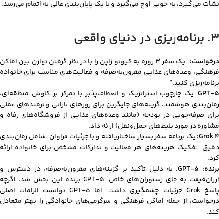
نشأت می‌گیرد، به خوبی اوج می‌گیرد و با یک پایان‌بندی عالی به اتمام می‌رسد.
۳. برنامه‌ریزی در دنیای واقعی
رخواست:
“یک سفر ۳ روزه به کیوتو ژاپن را با در نظر گرفتن توازن بین اماکن
فرهنگی، وعده‌های غذایی مقرون‌به‌صرفه و فعالیت‌های مناسب برای خانواده
برنامه‌ریزی کنید.”
GPT-5:
یک چارچوب استراتژیک و انعطاف‌پذیر با تمرکز بر کاوش منطقه‌ای،
زمان‌بندی هوشمند، گزینه‌های جایگزین برای روزهای بارانی و ترفندهای عملی
برای صرفه‌جویی در بودجه (مانند وعده‌های غذایی از فروشگاه‌های رفاه و
مشاوره در مورد بلیط‌های حمل‌ونقل) ارائه داد.
Grok 4:
یک برنامه سفر بسیار ساختاریافته و با جزئیات فراوان، شامل زمان‌بندی
دقیق، تفکیک هزینه‌های هر فعالیت و تدارکات مشخص برای خانواده ارائه
کرد.
رنده: GPT-5.
به دلیل تأکید بر گزینه‌های مقرون‌به‌صرفه، در دسترس و
ارزان‌قیمت به جای رستوران‌های خاص، GPT-5 برنده این بخش شد. اگرچه
پاسخ Grok جزئیات چشمگیری داشت، اما GPT-5 توانست الزامات اصلی
درخواست، از جمله اماکن فرهنگی و سرگرمی‌های خانوادگی را بهتر متعادل
کند.