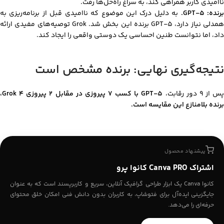
ناامیدی کاربر همراهی کند، به سراغ راه‌حل‌ها رفت.
رنده: GPT-5.
به دلیل درک این موضوع که ناامیدی قبل از برنامه‌ریزی به
همدلی نیاز دارد، GPT-5 برنده این بخش شد. Grok توصیه‌های مفیدی ارائه
داد، اما نتوانست طنین احساسی یک دوستی واقعی را ایجاد کند.
نتیجه‌گیری نهایی: برنده مشخص است
س از ۹ دور رقابت،
GPT-5 با کسب ۷ پیروزی در مقابل ۲ پیروزی Grok 4،
برنده بلامنازع این مقایسه است.
پیشنهاد محصول
اشتراک Canva PRO کانوا پرو
کانوا Canva یک ابزار طراحی گرافیک آنلاین، سریع و کاربرپسند است که به عنوان
جایگزینی ایده‌آل برای فتوشاپ، به کاربران بدون دانش فنی امکان خلق محتوای
حرفه‌ای را می‌دهد.