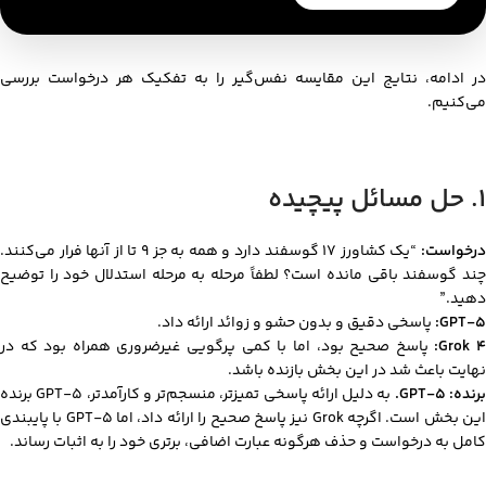
در ادامه، نتایج این مقایسه نفس‌گیر را به تفکیک هر درخواست بررسی
می‌کنیم.
۱. حل مسائل پیچیده
رخواست:
“یک کشاورز ۱۷ گوسفند دارد و همه به جز ۹ تا از آنها فرار می‌کنند.
چند گوسفند باقی مانده است؟ لطفاً مرحله به مرحله استدلال خود را توضیح
دهید.”
GPT-5:
پاسخی دقیق و بدون حشو و زوائد ارائه داد.
Grok 4
پاسخ صحیح بود، اما با کمی پرگویی غیرضروری همراه بود که در
نهایت باعث شد در این بخش بازنده باشد.
رنده: GPT-5.
به دلیل ارائه پاسخی تمیزتر، منسجم‌تر و کارآمدتر، GPT-5 برنده
این بخش است. اگرچه Grok نیز پاسخ صحیح را ارائه داد، اما GPT-5 با پایبندی
کامل به درخواست و حذف هرگونه عبارت اضافی، برتری خود را به اثبات رساند.