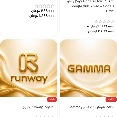
اشتراک Google Flow گوگل فلو
Google Vids + Veo + Google
399.000
تومان
–
Omni
1.899.000
تومان
1.999.000
تومان
–
2.399.000
تومان
-5%
-72%
اکانت هوش مصنوعی Gamma
اشتراک Runway رانوی