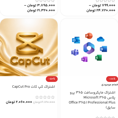
799.000
تومان
–
3.895.000
تومان
–
24.720.000
تومان
21.320.000
تومان
-50%
-88%
اتمام موجودی
اشتراک کپ کات CapCut Pro
اشتراک مایکروسافت 365 پرو
پلاس Microsoft 365
2.060.000
تومان
4.120.000
تومان
Professional Plus (Office 365
سابق)